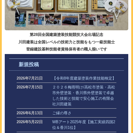
第28回全国建築塗装技能競技大会出場記念
川田建装は全国レベルの技術力と技能をもつ一級技能士
登録建設基幹技能者資格保有者の職人揃いです
新規投稿
2026年7月21日
【令和8年度建築塗装作業技能検定】
2026年7月15日
２０２６梅雨明け/高松市塗装・高松
市外壁塗装・香川県外壁塗装で卓越
した技術と技能で安心施工の有限会
社川田建装
2026年6月13日
ご縁の尊さ
2026年5月22日
WBアート2025年度【施工実績四国2
位＆香川1位】