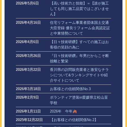
2026年5月6日
【高い技術力と技能】＝【誰が施工
しても同じ施工品質ではこざいませ
ん】
2026年4月16日
住宅リフォーム事業者団体国土交通
大臣登録 優良リフォーム会員認定証
と中東情勢について
2026年4月6日
【日々技術研鑽】すべての施工はお
客様の笑顔の為に
2026年3月26日
『日々技術研鑽』年男だからこそ断
捨離と繁栄
2026年3月22日
香川県の訪問販売業者と激安なチラ
シについて&ランキングサイトや紹
介サイトについて
2026年3月18日
お客様との信頼関係No.3
2026年2月9日
ボランティア塗装in愛媛県立松山盲
学校
2026年1月11日
2026年 午年
2025年12月22日
【お客様との信頼関係No.2】