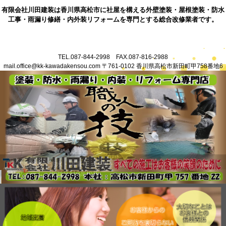
有限会社川田建装は香川県高松市に社屋を構える外壁塗装・屋根塗装・防水
工事・雨漏り修繕・内外装リフォームを専門とする総合改修業者です。
TEL.087-844-2998 FAX.087-816-2988
mail.office@kk-kawadakensou.com 〒761-0102 香川県高松市新田町甲758番地6
香川県高松市塗装業・防水業・各種内外装リフォーム・雨漏り修繕を
行う総合改修会社川田建装