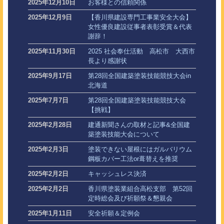
2025年12月10日
お客様との信頼関係
2025年12月9日
【香川県建設専門工事業安全大会】
女性優良建設従事者表彰受賞＆代表
謝辞！
2025年11月30日
2025 社会奉仕活動 高松市 大西市
長より感謝状
2025年9月17日
第28回全国建築塗装技能競技大会in
北海道
2025年7月7日
第28回全国建築塗装技能競技大会
【挑戦】
2025年2月28日
建通新聞さんの取材と記事&全国建
築塗装技能大会について
2025年2月3日
塗装できない屋根にはガルバリウム
鋼板カバー工法or葺替えを推奨
2025年2月2日
キャッシュレス決済
2025年2月2日
香川県塗装業組合高松支部 第52回
定時総会及び祈願祭＆懇親会
2025年1月11日
安全祈願＆定例会