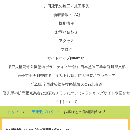
川田建装の施工／施工事例
新着情報・FAQ
採用情報
お問い合わせ
アクセス
ブログ
サイトマップ[sitemap]
瀬戸大橋記念公園塗装ボランティア/一社）日本塗装工業会香川県支部
高松市中央卸売市場 うみまち商店街の塗装ボランティア
第28回全国建築塗装技能競技大会in北海道
香川県の訪問販売業者と激安なチラシについて&ランキングサイトや紹介サ
イトについて
トップ
›
川田建装ブログ
›
お客様との信頼関係No.3