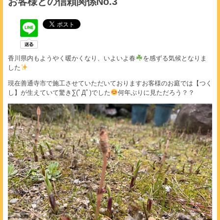
お客様との信頼関係No.3
香川県内もようやく暖かくなり、いよいよ春
を感ずる気候となりま
した
現在善通寺市で施工させていただいておりますお客様のお庭では【つく
し】が生えていて驚き∑(ﾟДﾟ)でした
何年ぶりに見ただろう？？