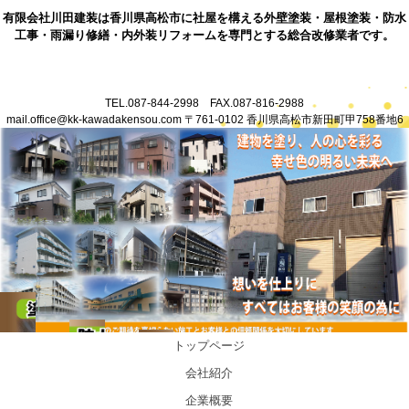
有限会社川田建装は香川県高松市に社屋を構える外壁塗装・屋根塗装・防水
工事・雨漏り修繕・内外装リフォームを専門とする総合改修業者です。
TEL.087-844-2998 FAX.087-816-2988
mail.office@kk-kawadakensou.com 〒761-0102 香川県高松市新田町甲758番地6
香川県高松市塗装業・防水業・各種内外装リフォーム・雨漏り修繕を
行う総合改修会社川田建装
トップページ
会社紹介
企業概要