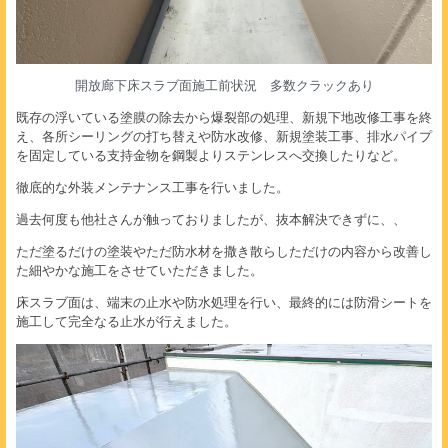
開放廊下床スラブ面施工前状況 多数クラックあり
既存の浮いている塗膜の除去から爆裂部の処理、新規下地改修工事を終
え、各所シーリングの打ち替えや防水改修、新規塗装工事、排水パイプ
を固定している支持金物を鋼製よりステンレスへ交換したりなど。
徹底的な外装メンテナンス工事を行いました。
過去何度も他社さんが触っておりましたが、抜本解決できずに、、
ただ塗るだけの塗装やただ防水材を撒き散らしただけの内容から改善し
た細やかな施工をさせていただきました。
床スラブ面は、端末の止水や防水処理を行い、最終的には防滑シートを
施工して完全なる止水が行えました。