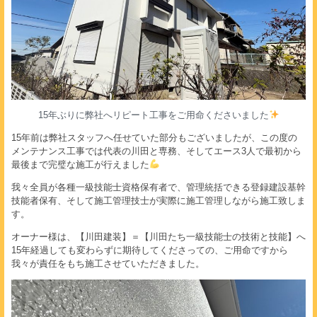
15年ぶりに弊社へリピート工事をご用命くださいました
15年前は弊社スタッフへ任せていた部分もございましたが、この度の
メンテナンス工事では代表の川田と専務、そしてエース3人で最初から
最後まで完璧な施工が行えました
我々全員が各種一級技能士資格保有者で、管理統括できる登録建設基幹
技能者保有、そして施工管理技士が実際に施工管理しながら施工致しま
す。
オーナー様は、【川田建装】＝【川田たち一級技能士の技術と技能】へ
15年経過しても変わらずに期待してくださっての、ご用命ですから
我々が責任をもち施工させていただきました。