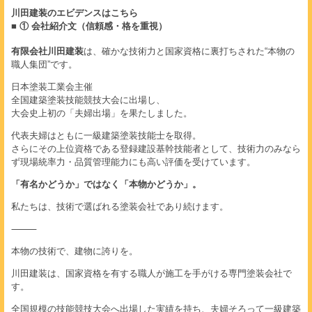
川田建装のエビデンスはこちら
■ ① 会社紹介文（信頼感・格を重視）
有限会社川田建装
は、確かな技術力と国家資格に裏打ちされた“本物の
職人集団”です。
日本塗装工業会主催
全国建築塗装技能競技大会に出場し、
大会史上初の「夫婦出場」を果たしました。
代表夫婦はともに一級建築塗装技能士を取得。
さらにその上位資格である登録建設基幹技能者として、技術力のみなら
ず現場統率力・品質管理能力にも高い評価を受けています。
「有名かどうか」ではなく「本物かどうか」。
私たちは、技術で選ばれる塗装会社であり続けます。
⸻
本物の技術で、建物に誇りを。
川田建装は、国家資格を有する職人が施工を手がける専門塗装会社で
す。
全国規模の技能競技大会へ出場した実績を持ち、夫婦そろって一級建築