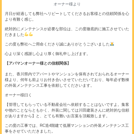
オーナー様より
月日が経過しても弊社へリピートしてくださるお客様との信頼関係を心
より有難く感じ。
絶対的にメンテナンスが必要な部位は、この度徹底的に施工させていた
だきました
この度も弊社へご用命くださり誠にありがとうございました
心より深く感謝し心より厚く御礼申し上げます。
【アパマンオーナー様との信頼関係】
また、香川県内でアパートやマンションを保有されておられるオーナー
様より、何年も前よりお付き合いさせていただいており、毎年必ず数棟
の外装メンテナンス工事を依頼してくださいます。
オーナー様曰く
【管理してもらっている不動産会社へ依頼することはないですよ。集客
や他のことならともかく、外装に関しては川田建装さんに絶対的な信頼
がありますから】と、とても有難いお言葉を頂戴致します。
この度の工事では、RC造4階建て低層マンションの外装メンテナンス工
事をさせていただきました。