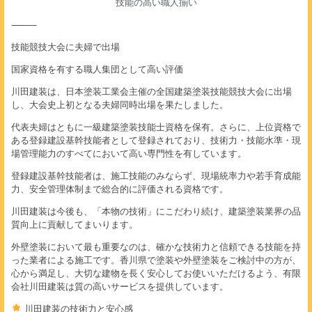
技能の高い職人揃い
⸻
技能競技大会に夫婦で出場
国家資格を有する職人集団として高い評価
川田建装は、日本塗装工業会主催の全国建築塗装技能競技大会に出場
し、大会史上初となる夫婦同時出場を果たしました。
代表夫婦はともに一級建築塗装技能士資格を保有。さらに、上位資格で
ある登録建設基幹技能者として登録されており、技術力・技能水準・現
場管理能力のすべてにおいて高い専門性を有しています。
登録建設基幹技能者は、施工技能のみならず、現場統率力や若手育成能
力、安全管理体制まで総合的に評価される資格です。
川田建装は今後も、「本物の技術」にこだわり続け、建築塗装業界の品
質向上に貢献してまいります。
外壁塗装において最も重要なのは、確かな技術力と信頼できる技能を持
った業者による施工です。香川県で塗装や外壁塗装をご検討中の方が、
心から満足し、大切な建物を長く安心してお使いいただけるよう、有限
会社川田建装は質の高いサービスを提供しています。
川田建装の技術力と安心感