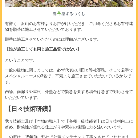
春
感ずるつくし
有難く、沢山のお客様よりお声がけいただき、ご用命くださるお客様建
物を順番に施工させていただいております。
順番に施工させていただくのには理由がございます。
【誰が施工しても同じ施工品質ではない】
ということです。
一般の建物に関しましては、必ず代表の川田と弊社専務。そして若手で
スペシャルエースの3名で、平素より施工させていただいているからで
す。
勿論。雨漏りや屋根、外壁などで緊急を要する場合は急ぎで対応させて
いただいています。
【日々技術研鑽】
我々技能士及び【本物の職人】で【各種一級技能者】は日々技術向上に
努め、耐候性が優れる仕上がりや素材の保護に力を注いでいます。
この度は、15年前に弊社で外装メンテナンス工事をさせていただきま