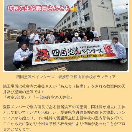
四国塗装ペインターズ 愛媛県立松山盲学校ボランティア
施工場所は校舎内の生徒さんが『あんま（按摩）』をされる教室内の天
井及び壁面の塗装です♪
『教室3部屋』と『一部階段室の天井壁』
愛媛メンバーで副方面長である新居浜市の岡塗装、岡社長が過去に主体
として動いてくださり活動した、愛媛県立丹原高校の廊下の塗装ボラン
ティアから始まり、その経緯で愛媛県立松山聾学校の室内塗装を行い、
ここから更に繋がり今回盲学校の校長先生より依頼があったことがプロ
セスとなります。