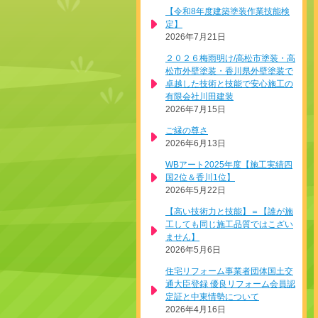
【令和8年度建築塗装作業技能検
定】
2026年7月21日
２０２６梅雨明け/高松市塗装・高
松市外壁塗装・香川県外壁塗装で
卓越した技術と技能で安心施工の
有限会社川田建装
2026年7月15日
ご縁の尊さ
2026年6月13日
WBアート2025年度【施工実績四
国2位＆香川1位】
2026年5月22日
【高い技術力と技能】＝【誰が施
工しても同じ施工品質ではこざい
ません】
2026年5月6日
住宅リフォーム事業者団体国土交
通大臣登録 優良リフォーム会員認
定証と中東情勢について
2026年4月16日