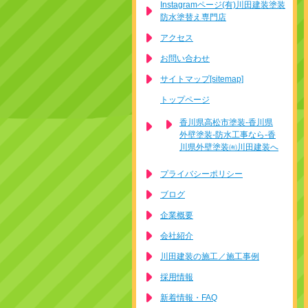
Instagramページ(有)川田建装塗装
防水塗替え専門店
アクセス
お問い合わせ
サイトマップ[sitemap]
トップページ
香川県高松市塗装-香川県
外壁塗装-防水工事なら-香
川県外壁塗装㈲川田建装へ
プライバシーポリシー
ブログ
企業概要
会社紹介
川田建装の施工／施工事例
採用情報
新着情報・FAQ