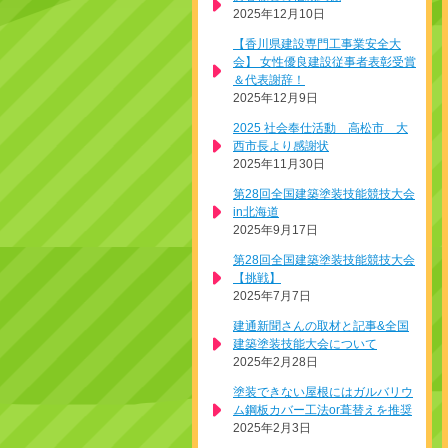
2025年12月10日
【香川県建設専門工事業安全大
会】 女性優良建設従事者表彰受賞
＆代表謝辞！
2025年12月9日
2025 社会奉仕活動 高松市 大
西市長より感謝状
2025年11月30日
第28回全国建築塗装技能競技大会
in北海道
2025年9月17日
第28回全国建築塗装技能競技大会
【挑戦】
2025年7月7日
建通新聞さんの取材と記事&全国
建築塗装技能大会について
2025年2月28日
塗装できない屋根にはガルバリウ
ム鋼板カバー工法or葺替えを推奨
2025年2月3日