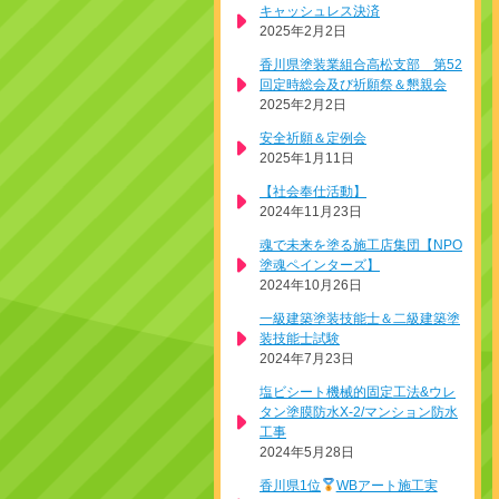
キャッシュレス決済
2025年2月2日
香川県塗装業組合高松支部 第52
回定時総会及び祈願祭＆懇親会
2025年2月2日
安全祈願＆定例会
2025年1月11日
【社会奉仕活動】
2024年11月23日
魂で未来を塗る施工店集団【NPO
塗魂ペインターズ】
2024年10月26日
一級建築塗装技能士＆二級建築塗
装技能士試験
2024年7月23日
塩ビシート機械的固定工法&ウレ
タン塗膜防水X-2/マンション防水
工事
2024年5月28日
香川県1位
WBアート施工実