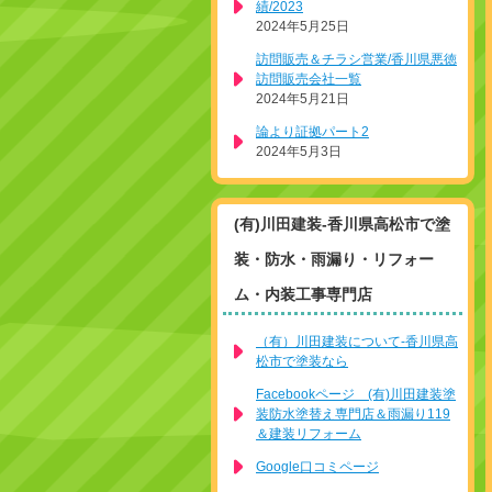
績/2023
2024年5月25日
訪問販売＆チラシ営業/香川県悪徳
訪問販売会社一覧
2024年5月21日
論より証拠パート2
2024年5月3日
(有)川田建装-香川県高松市で塗
装・防水・雨漏り・リフォー
ム・内装工事専門店
（有）川田建装について-香川県高
松市で塗装なら
Facebookページ (有)川田建装塗
装防水塗替え専門店＆雨漏り119
＆建装リフォーム
Google口コミページ