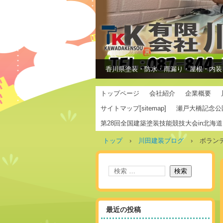
香川県塗装・防水・雨漏り・屋根・内装
トップページ
会社紹介
企業概要
サイトマップ[sitemap]
瀬戸大橋記念公
第28回全国建築塗装技能競技大会in北海道
トップ
›
川田建装ブログ
›
ボラン
最近の投稿