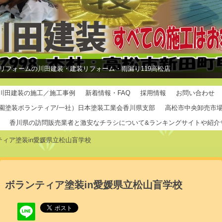
リフォームの川田建装・建装リフォーム・雨漏り119高松店
川田建装の施工／施工事例
新着情報・FAQ
採用情報
お問い合わせ
園塗装ボランティア/一社）日本塗装工業会香川県支部
高松市中央卸売市
香川県の訪問販売業者と激安なチラシについて&ランキングサイトや紹介
ティア塗装in愛媛県立松山盲学校
ボランティア塗装in愛媛県立松山盲学校