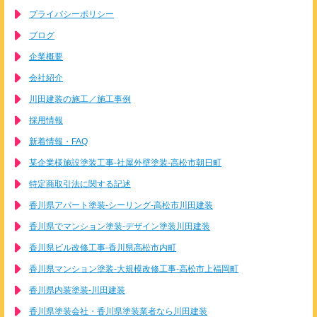
プライバシーポリシー
ブログ
企業概要
会社紹介
川田建装の施工／施工事例
採用情報
新着情報・FAQ
某企業様施設塗装工事-社屋外壁塗装-高松市朝日町
特定商取引法に関する記述
香川県アパート塗装-シーリング-高松市川田建装
香川県でマンション塗装-デザイン塗装川田建装
香川県ビル改修工事-香川県高松市内町
香川県マンション塗装-大規模改修工事-高松市上福岡町
香川県内装塗装-川田建装
香川県塗装会社・香川県塗装業者なら川田建装