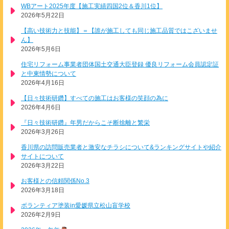
WBアート2025年度【施工実績四国2位＆香川1位】
2026年5月22日
【高い技術力と技能】＝【誰が施工しても同じ施工品質ではこざいませ
ん】
2026年5月6日
住宅リフォーム事業者団体国土交通大臣登録 優良リフォーム会員認定証
と中東情勢について
2026年4月16日
【日々技術研鑽】すべての施工はお客様の笑顔の為に
2026年4月6日
『日々技術研鑽』年男だからこそ断捨離と繁栄
2026年3月26日
香川県の訪問販売業者と激安なチラシについて&ランキングサイトや紹介
サイトについて
2026年3月22日
お客様との信頼関係No.3
2026年3月18日
ボランティア塗装in愛媛県立松山盲学校
2026年2月9日