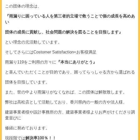
この団体の理念は、
『雨漏りに困っている人を第三者的立場で救うことで個の成長を高めあ
い
団体の成長に貢献し、社会問題の解決を図ることを目指します』
とい理念の元活動しています。
そしてさらにはCostomer Satisfaction=お客様満足
雨漏り119をご利用の方々に
『本当にありがとう』
と喜んでいただくことが目的であり、困ってらっしゃる方から選ばれる
団体を目指しています。
また、世の中より雨漏りがなくなれば、この団体は解散致します。
弊社は高松店として活動しており、香川県内の一般の方や法人様、
建築事業者様や設計事務所の方、建築事業者様よりお声がけくださり調
査並びに
修繕に努めております。
現段階では
解決率100％！！