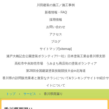
川田建装の施工／施工事例
新着情報・FAQ
採用情報
お問い合わせ
アクセス
ブログ
サイトマップ[sitemap]
瀬戸大橋記念公園塗装ボランティア/一社）日本塗装工業会香川県支部
高松市中央卸売市場 うみまち商店街の塗装ボランティア
第28回全国建築塗装技能競技大会in北海道
香川県の訪問販売業者と激安なチラシについて&ランキングサイトや紹介サ
イトについて
トップ
›
サービス
›
香川県雨漏り