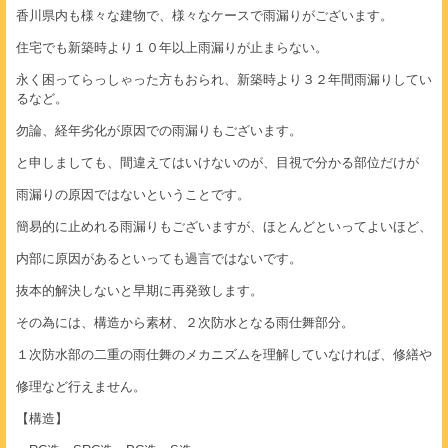
香川県内も様々な建物で、様々なケースで雨漏りがございます。
住宅でも新築時より１０年以上雨漏りが止まらない。
永く困ってらっしゃった方もおられ、新築時より３２年間雨漏りしてい
るなど。
勿論、経年劣化が原因での雨漏りもございます。
と申しましても、間違えてはいけないのが、目視で分かる部位だけが
雨漏りの原因ではないということです。
簡易的に止めれる雨漏りもございますが、ほとんどといってよいほど、
内部に原因があるといっても過言ではないです。
抜本的解決しないと早期に再発致します。
その為には、構造から素材、２次防水となる雨仕舞部分。
１次防水部の二重の雨仕舞のメカニズムを理解していなければ、修繕や
修理など行えません。
【構造】