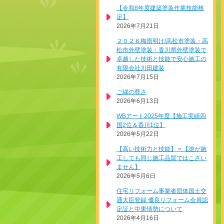
【令和8年度建築塗装作業技能検
定】
2026年7月21日
２０２６梅雨明け/高松市塗装・高
松市外壁塗装・香川県外壁塗装で
卓越した技術と技能で安心施工の
有限会社川田建装
2026年7月15日
ご縁の尊さ
2026年6月13日
WBアート2025年度【施工実績四
国2位＆香川1位】
2026年5月22日
【高い技術力と技能】＝【誰が施
工しても同じ施工品質ではこざい
ません】
2026年5月6日
住宅リフォーム事業者団体国土交
通大臣登録 優良リフォーム会員認
定証と中東情勢について
2026年4月16日