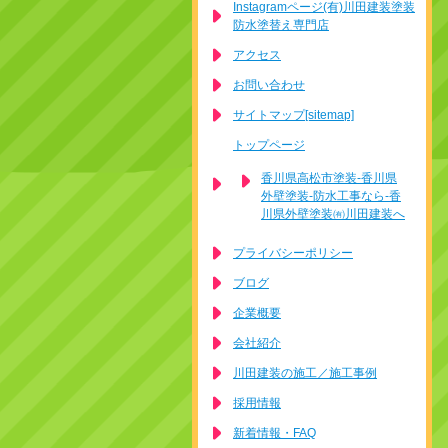
Instagramページ(有)川田建装塗装
防水塗替え専門店
アクセス
お問い合わせ
サイトマップ[sitemap]
トップページ
香川県高松市塗装-香川県
外壁塗装-防水工事なら-香
川県外壁塗装㈲川田建装へ
プライバシーポリシー
ブログ
企業概要
会社紹介
川田建装の施工／施工事例
採用情報
新着情報・FAQ