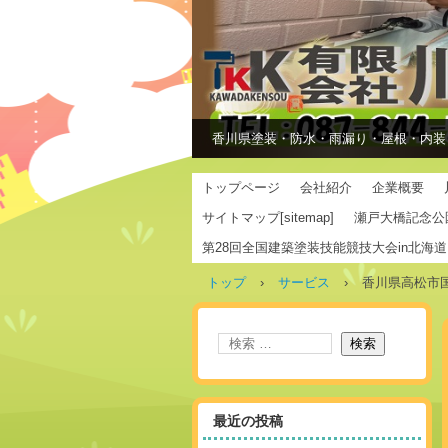
香川県塗装・防水・雨漏り・屋根・内装
トップページ
会社紹介
企業概要
サイトマップ[sitemap]
瀬戸大橋記念公
第28回全国建築塗装技能競技大会in北海道
トップ
›
サービス
›
香川県高松市
最近の投稿