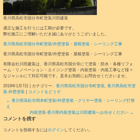
香川県高松市国分寺町塗装川田建装
適正な施工を行うには工期が必要です。
弊社施工にご理解いただき誠にありがとうございました。
香川県高松市国分寺町塗装/外壁塗装・屋根塗装・シーリング工事
香川県高松市国分寺町塗装/外壁塗装・屋根塗装・シーリング工事
有限会社川田建装は、香川県高松市国分寺にて塗装・防水・各種リフォ
ーム・リノベーション・エイジング塗装・内装塗装・内装工事など様々
なジャンルにて対応可能です。是非お気軽にお問合せくださいませ。
2018年1月7日
|
カテゴリー :
香川県高松市国分寺町塗装
,
香川県高松市塗
装-外壁塗装
|
コメントをどうぞ
←
香川県高松市岡本町塗装/外壁塗装・クリヤー塗装・シーリング打替
え
内装塗装-香川県内装塗装は川田建装へお任せください
→
コメントを残す
コメントを投稿するには
ログイン
してください。