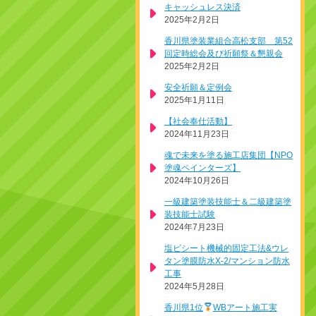
キャッシュレス決済
2025年2月2日
香川県塗装業組合高松支部 第52
回定時総会及び祈願祭＆懇親会
2025年2月2日
安全祈願＆定例会
2025年1月11日
【社会奉仕活動】
2024年11月23日
魂で未来を塗る施工店集団【NPO
塗魂ペインターズ】
2024年10月26日
一級建築塗装技能士＆二級建築塗
装技能士試験
2024年7月23日
塩ビシート機械的固定工法&ウレ
タン塗膜防水X-2/マンション防水
工事
2024年5月28日
香川県1位
WBアート施工実