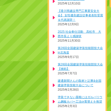
2025年12月10日
【香川県建設専門工事業安全大
会】 女性優良建設従事者表彰受賞
＆代表謝辞！
2025年12月9日
2025 社会奉仕活動 高松市 大
西市長より感謝状
2025年11月30日
第28回全国建築塗装技能競技大会
in北海道
2025年9月17日
第28回全国建築塗装技能競技大会
【挑戦】
2025年7月7日
建通新聞さんの取材と記事&全国
建築塗装技能大会について
2025年2月28日
塗装できない屋根にはガルバリウ
ム鋼板カバー工法or葺替えを推奨
2025年2月3日