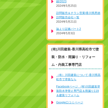
績/2023
2024年5月25日
訪問販売＆チラシ営業/香川県悪徳
訪問販売会社一覧
2024年5月21日
論より証拠パート2
2024年5月3日
(有)川田建装-香川県高松市で塗
装・防水・雨漏り・リフォー
ム・内装工事専門店
（有）川田建装について-香川県高
松市で塗装なら
Facebookページ (有)川田建装塗
装防水塗替え専門店＆雨漏り119
＆建装リフォーム
Google口コミページ