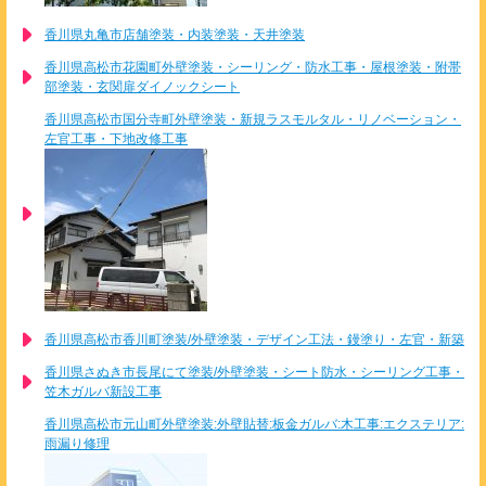
香川県丸亀市店舗塗装・内装塗装・天井塗装
香川県高松市花園町外壁塗装・シーリング・防水工事・屋根塗装・附帯
部塗装・玄関扉ダイノックシート
香川県高松市国分寺町外壁塗装・新規ラスモルタル・リノベーション・
左官工事・下地改修工事
香川県高松市香川町塗装/外壁塗装・デザイン工法・鏝塗り・左官・新築
香川県さぬき市長尾にて塗装/外壁塗装・シート防水・シーリング工事・
笠木ガルバ新設工事
香川県高松市元山町外壁塗装:外壁貼替:板金ガルバ:木工事:エクステリア:
雨漏り修理