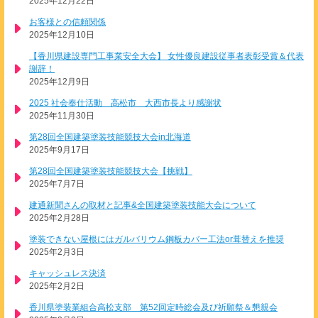
2025年12月22日
お客様との信頼関係
2025年12月10日
【香川県建設専門工事業安全大会】 女性優良建設従事者表彰受賞＆代表
謝辞！
2025年12月9日
2025 社会奉仕活動 高松市 大西市長より感謝状
2025年11月30日
第28回全国建築塗装技能競技大会in北海道
2025年9月17日
第28回全国建築塗装技能競技大会【挑戦】
2025年7月7日
建通新聞さんの取材と記事&全国建築塗装技能大会について
2025年2月28日
塗装できない屋根にはガルバリウム鋼板カバー工法or葺替えを推奨
2025年2月3日
キャッシュレス決済
2025年2月2日
香川県塗装業組合高松支部 第52回定時総会及び祈願祭＆懇親会