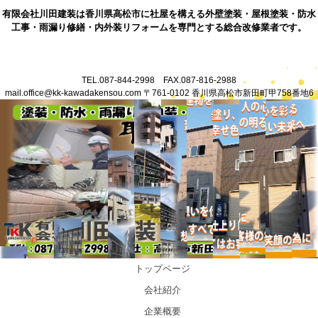
有限会社川田建装は香川県高松市に社屋を構える外壁塗装・屋根塗装・防水
工事・雨漏り修繕・内外装リフォームを専門とする総合改修業者です。
TEL.087-844-2998 FAX.087-816-2988
mail.office@kk-kawadakensou.com 〒761-0102 香川県高松市新田町甲758番地6
香川県高松市塗装業・防水業・各種内外装リフォーム・雨漏り修繕を
行う総合改修会社川田建装
トップページ
会社紹介
企業概要