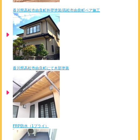
香川県高松市由良町外壁塗装/高松市由良町ペア施工
香川県高松市由良町にて木部塗装
FRP防水（1プライ）