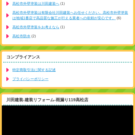
高松市外壁塗装は川田建装へ
(1)
高松市外壁塗装は有限会社川田建装へお任せください。高松市外壁塗装
は地域1番店で高品質な施工が行える業者への依頼が安心です。
(6)
高松市外壁塗装をお考えなら
(1)
高松市防水
(2)
コンプライアンス
特定商取引法に関する記述
プライバシーポリシー
川田建装-建装リフォーム-雨漏り119高松店
動
画
プ
レ
ー