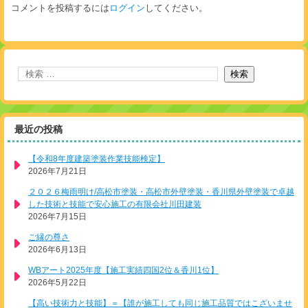
コメントを投稿するには
ログイン
してください。
最近の投稿
【令和8年度建築塗装作業技能検定】
2026年7月21日
２０２６梅雨明け/高松市塗装・高松市外壁塗装・香川県外壁塗装で卓越
した技術と技能で安心施工の有限会社川田建装
2026年7月15日
ご縁の尊さ
2026年6月13日
WBアート2025年度【施工実績四国2位＆香川1位】
2026年5月22日
【高い技術力と技能】＝【誰が施工しても同じ施工品質ではこざいませ