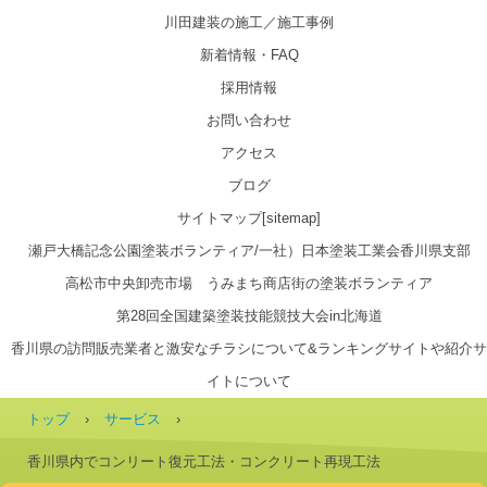
川田建装の施工／施工事例
新着情報・FAQ
採用情報
お問い合わせ
アクセス
ブログ
サイトマップ[sitemap]
瀬戸大橋記念公園塗装ボランティア/一社）日本塗装工業会香川県支部
高松市中央卸売市場 うみまち商店街の塗装ボランティア
第28回全国建築塗装技能競技大会in北海道
香川県の訪問販売業者と激安なチラシについて&ランキングサイトや紹介サ
イトについて
トップ
›
サービス
›
香川県内でコンリート復元工法・コンクリート再現工法