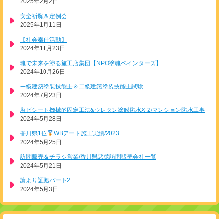
2025年2月2日
安全祈願＆定例会
2025年1月11日
【社会奉仕活動】
2024年11月23日
魂で未来を塗る施工店集団【NPO塗魂ペインターズ】
2024年10月26日
一級建築塗装技能士＆二級建築塗装技能士試験
2024年7月23日
塩ビシート機械的固定工法&ウレタン塗膜防水X-2/マンション防水工事
2024年5月28日
香川県1位
WBアート施工実績/2023
2024年5月25日
訪問販売＆チラシ営業/香川県悪徳訪問販売会社一覧
2024年5月21日
論より証拠パート2
2024年5月3日