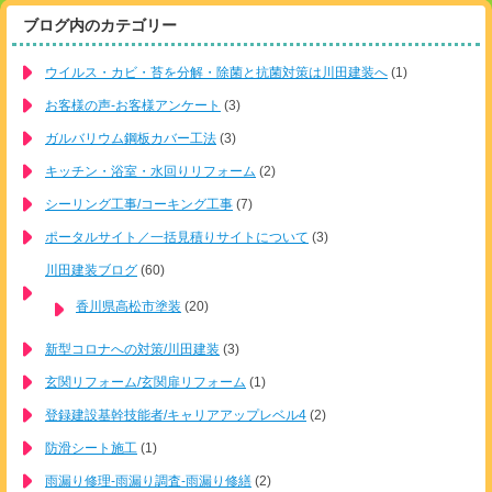
ブログ内のカテゴリー
ウイルス・カビ・苔を分解・除菌と抗菌対策は川田建装へ
(1)
お客様の声-お客様アンケート
(3)
ガルバリウム鋼板カバー工法
(3)
キッチン・浴室・水回りリフォーム
(2)
シーリング工事/コーキング工事
(7)
ポータルサイト／一括見積りサイトについて
(3)
川田建装ブログ
(60)
香川県高松市塗装
(20)
新型コロナへの対策/川田建装
(3)
玄関リフォーム/玄関扉リフォーム
(1)
登録建設基幹技能者/キャリアアップレベル4
(2)
防滑シート施工
(1)
雨漏り修理-雨漏り調査-雨漏り修繕
(2)