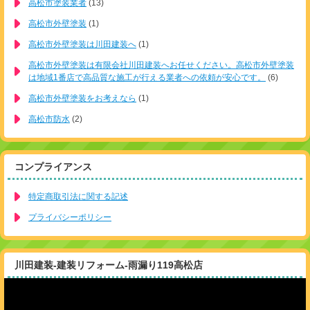
高松市塗装業者
(13)
高松市外壁塗装
(1)
高松市外壁塗装は川田建装へ
(1)
高松市外壁塗装は有限会社川田建装へお任せください。高松市外壁塗装
は地域1番店で高品質な施工が行える業者への依頼が安心です。
(6)
高松市外壁塗装をお考えなら
(1)
高松市防水
(2)
コンプライアンス
特定商取引法に関する記述
プライバシーポリシー
川田建装-建装リフォーム-雨漏り119高松店
動
画