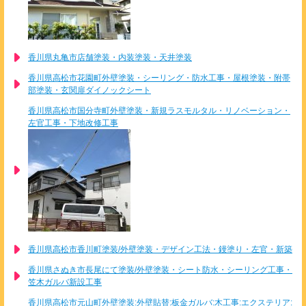
香川県丸亀市店舗塗装・内装塗装・天井塗装
香川県高松市花園町外壁塗装・シーリング・防水工事・屋根塗装・附帯
部塗装・玄関扉ダイノックシート
香川県高松市国分寺町外壁塗装・新規ラスモルタル・リノベーション・
左官工事・下地改修工事
香川県高松市香川町塗装/外壁塗装・デザイン工法・鏝塗り・左官・新築
香川県さぬき市長尾にて塗装/外壁塗装・シート防水・シーリング工事・
笠木ガルバ新設工事
香川県高松市元山町外壁塗装:外壁貼替:板金ガルバ:木工事:エクステリア: