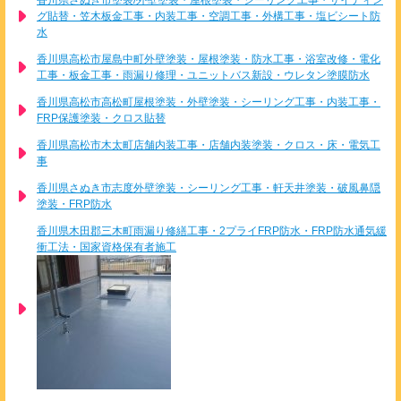
香川県さぬき市塗装/外壁塗装・屋根塗装・シーリング工事・サイディン
グ貼替・笠木板金工事・内装工事・空調工事・外構工事・塩ビシート防
水
香川県高松市屋島中町外壁塗装・屋根塗装・防水工事・浴室改修・電化
工事・板金工事・雨漏り修理・ユニットバス新設・ウレタン塗膜防水
香川県高松市高松町屋根塗装・外壁塗装・シーリング工事・内装工事・
FRP保護塗装・クロス貼替
香川県高松市木太町店舗内装工事・店舗内装塗装・クロス・床・電気工
事
香川県さぬき市志度外壁塗装・シーリング工事・軒天井塗装・破風鼻隠
塗装・FRP防水
香川県木田郡三木町雨漏り修繕工事・2プライFRP防水・FRP防水通気緩
衝工法・国家資格保有者施工