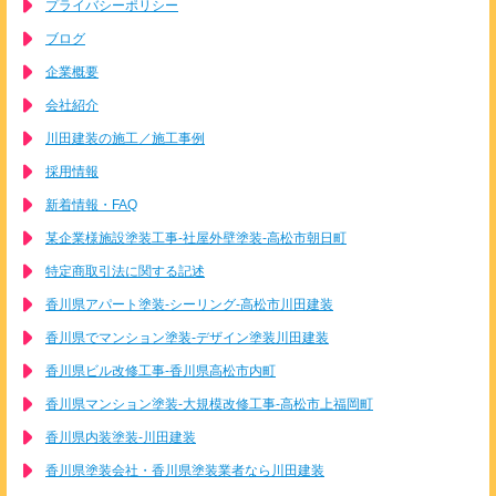
プライバシーポリシー
ブログ
企業概要
会社紹介
川田建装の施工／施工事例
採用情報
新着情報・FAQ
某企業様施設塗装工事-社屋外壁塗装-高松市朝日町
特定商取引法に関する記述
香川県アパート塗装-シーリング-高松市川田建装
香川県でマンション塗装-デザイン塗装川田建装
香川県ビル改修工事-香川県高松市内町
香川県マンション塗装-大規模改修工事-高松市上福岡町
香川県内装塗装-川田建装
香川県塗装会社・香川県塗装業者なら川田建装