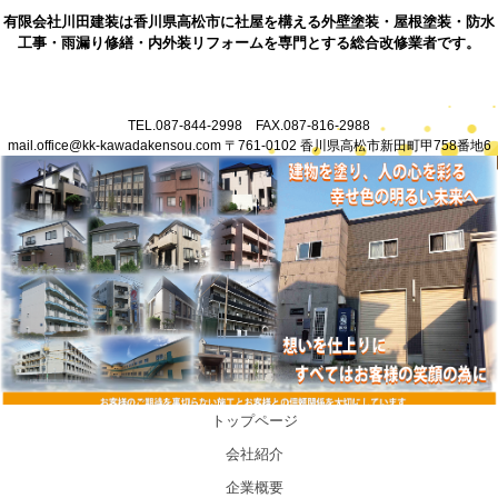
有限会社川田建装は香川県高松市に社屋を構える外壁塗装・屋根塗装・防水
工事・雨漏り修繕・内外装リフォームを専門とする総合改修業者です。
TEL.087-844-2998 FAX.087-816-2988
mail.office@kk-kawadakensou.com 〒761-0102 香川県高松市新田町甲758番地6
香川県高松市塗装業・防水業・各種内外装リフォーム・雨漏り修繕を
行う総合改修会社川田建装
トップページ
会社紹介
企業概要