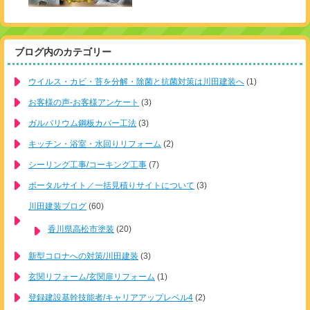
ブログ内のカテゴリー
ウイルス・カビ・苔を分解・除菌と抗菌対策は川田建装へ
(1)
お客様の声-お客様アンケート
(3)
ガルバリウム鋼板カバー工法
(3)
キッチン・浴室・水回りリフォーム
(2)
シーリング工事/コーキング工事
(7)
ポータルサイト／一括見積りサイトについて
(3)
川田建装ブログ
(60)
香川県高松市塗装
(20)
新型コロナへの対策/川田建装
(3)
玄関リフォーム/玄関扉リフォーム
(1)
登録建設基幹技能者/キャリアアップレベル4
(2)