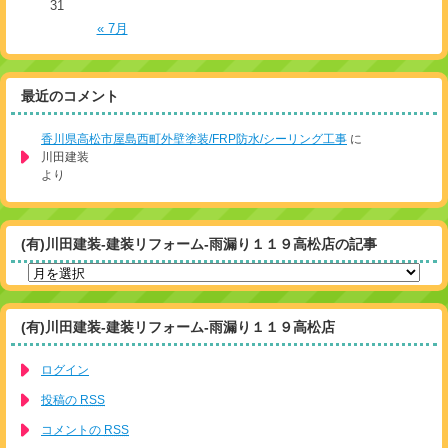
31
« 7月
最近のコメント
香川県高松市屋島西町外壁塗装/FRP防水/シーリング工事
に
川田建装
より
(有)川田建装-建装リフォーム-雨漏り１１９高松店の記事
(有)川田建装-建装リフォーム-雨漏り１１９高松店
ログイン
投稿の
RSS
コメントの
RSS