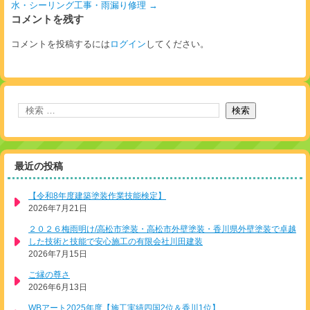
水・シーリング工事・雨漏り修理
→
コメントを残す
コメントを投稿するには
ログイン
してください。
最近の投稿
【令和8年度建築塗装作業技能検定】
2026年7月21日
２０２６梅雨明け/高松市塗装・高松市外壁塗装・香川県外壁塗装で卓越
した技術と技能で安心施工の有限会社川田建装
2026年7月15日
ご縁の尊さ
2026年6月13日
WBアート2025年度【施工実績四国2位＆香川1位】