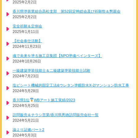
2025年2月2日
香川県塗装業組合高松支部 第52回定時総会及び祈願祭＆懇親会
2025年2月2日
安全祈願＆定例会
2025年1月11日
【社会奉仕活動】
2024年11月23日
魂で未来を塗る施工店集団【NPO塗魂ペインターズ】
2024年10月26日
一級建築塗装技能士＆二級建築塗装技能士試験
2024年7月23日
塩ビシート機械的固定工法&ウレタン塗膜防水X-2/マンション防水工事
2024年5月28日
香川県1位
WBアート施工実績/2023
2024年5月25日
訪問販売＆チラシ営業/香川県悪徳訪問販売会社一覧
2024年5月21日
論より証拠パート2
2024年5月3日