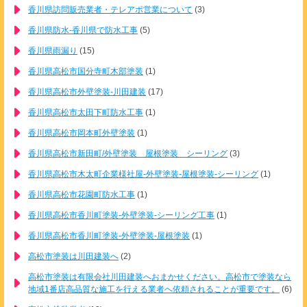
香川県訪問販売業者・テレアポ営業について
(3)
香川県防水-香川県で防水工事
(5)
香川県雨漏り
(15)
香川県高松市国分寺町木部塗装
(1)
香川県高松市外壁塗装-川田建装
(17)
香川県高松市太田下町防水工事
(1)
香川県高松市岡本町外壁塗装
(1)
香川県高松市新田町/外壁塗装 屋根塗装 シーリング
(3)
香川県高松市木太町企業様社屋-外壁塗装-屋根塗装-シーリング
(1)
香川県高松市花園町防水工事
(1)
香川県高松市香川町塗装-外壁塗装-シーリング工事
(1)
香川県高松市香川町塗装-外壁塗装-屋根塗装
(1)
高松市塗装は川田建装へ
(2)
高松市塗装は有限会社川田建装へおまかせください。高松市で塗装なら
地域1番店高品質な施工を行える業者へ依頼されることが重要です。
(6)