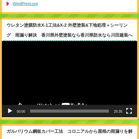
WordPress.org
ウレタン塗膜防水X-1工法&X-2 外壁塗装&下地処理＋シーリン
グ 雨漏り解決 香川県外壁塗装なら香川県防水なら川田建装へ
動
画
プ
レ
ー
ヤ
ー
00:00
25:35
ガルバリウム鋼板カバー工法 コロニアルから屋根の雨漏りを解