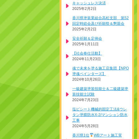
キャッシュレス決済
2025年2月2日
香川県塗装業組合高松支部 第52
回定時総会及び祈願祭＆懇親会
2025年2月2日
安全祈願＆定例会
2025年1月11日
【社会奉仕活動】
2024年11月23日
魂で未来を塗る施工店集団【NPO
塗魂ペインターズ】
2024年10月26日
一級建築塗装技能士＆二級建築塗
装技能士試験
2024年7月23日
塩ビシート機械的固定工法&ウレ
タン塗膜防水X-2/マンション防水
工事
2024年5月28日
香川県1位
WBアート施工実