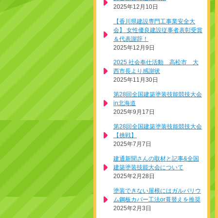
2025年12月10日
【香川県建設専門工事業安全大
会】 女性優良建設従事者表彰受賞
＆代表謝辞！
2025年12月9日
2025 社会奉仕活動 高松市 大
西市長より感謝状
2025年11月30日
第28回全国建築塗装技能競技大会
in北海道
2025年9月17日
第28回全国建築塗装技能競技大会
【挑戦】
2025年7月7日
建通新聞さんの取材と記事&全国
建築塗装技能大会について
2025年2月28日
塗装できない屋根にはガルバリウ
ム鋼板カバー工法or葺替えを推奨
2025年2月3日