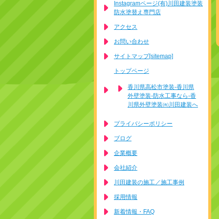
Instagramページ(有)川田建装塗装
防水塗替え専門店
アクセス
お問い合わせ
サイトマップ[sitemap]
トップページ
香川県高松市塗装-香川県
外壁塗装-防水工事なら-香
川県外壁塗装㈲川田建装へ
プライバシーポリシー
ブログ
企業概要
会社紹介
川田建装の施工／施工事例
採用情報
新着情報・FAQ