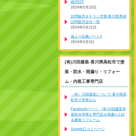
績/2023
2024年5月25日
訪問販売＆チラシ営業/香川県悪徳
訪問販売会社一覧
2024年5月21日
論より証拠パート2
2024年5月3日
(有)川田建装-香川県高松市で塗
装・防水・雨漏り・リフォー
ム・内装工事専門店
（有）川田建装について-香川県高
松市で塗装なら
Facebookページ (有)川田建装塗
装防水塗替え専門店＆雨漏り119
＆建装リフォーム
Google口コミページ