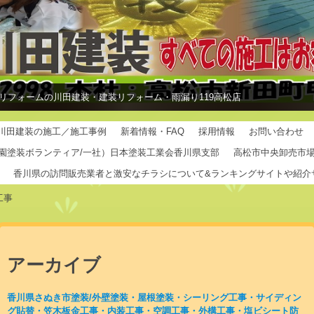
リフォームの川田建装・建装リフォーム・雨漏り119高松店
川田建装の施工／施工事例
新着情報・FAQ
採用情報
お問い合わせ
園塗装ボランティア/一社）日本塗装工業会香川県支部
高松市中央卸売市
香川県の訪問販売業者と激安なチラシについて&ランキングサイトや紹介
工事
アーカイブ
香川県さぬき市塗装/外壁塗装・屋根塗装・シーリング工事・サイディン
グ貼替・笠木板金工事・内装工事・空調工事・外構工事・塩ビシート防