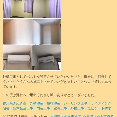
外構工事としてポストを設置させていただいたりと、弊社にご期待して
くださりたくさんの施工をさせていただきましたこと心より嬉しく思っ
ています。
この度は弊社へご用命くださり誠にありがとうございました。
香川県さぬき市 外壁塗装・屋根塗装・シーリング工事・サイディング
貼替・笠木板金工事・内装工事・空調工事・外構工事・塩ビシート防水
2017年12月28日
|
カテゴリー :
香川県さぬき市塗装
,
香川県さぬき市塗装