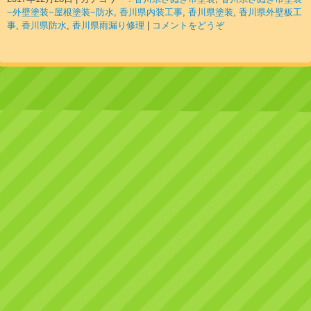
−外壁塗装−屋根塗装−防水
,
香川県内装工事
,
香川県塗装
,
香川県外壁板工
事
,
香川県防水
,
香川県雨漏り修理
|
コメントをどうぞ