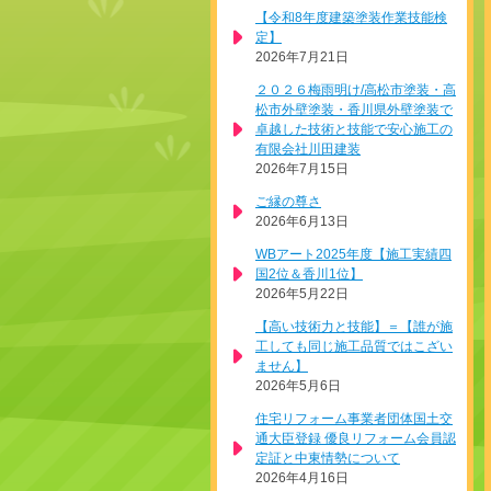
【令和8年度建築塗装作業技能検
定】
2026年7月21日
２０２６梅雨明け/高松市塗装・高
松市外壁塗装・香川県外壁塗装で
卓越した技術と技能で安心施工の
有限会社川田建装
2026年7月15日
ご縁の尊さ
2026年6月13日
WBアート2025年度【施工実績四
国2位＆香川1位】
2026年5月22日
【高い技術力と技能】＝【誰が施
工しても同じ施工品質ではこざい
ません】
2026年5月6日
住宅リフォーム事業者団体国土交
通大臣登録 優良リフォーム会員認
定証と中東情勢について
2026年4月16日