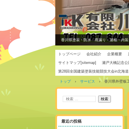
香川県塗装・防水・雨漏り・屋根・内装
トップページ
会社紹介
企業概要
サイトマップ[sitemap]
瀬戸大橋記念公
第28回全国建築塗装技能競技大会in北海道
トップ
›
サービス
›
香川県外壁板
最近の投稿